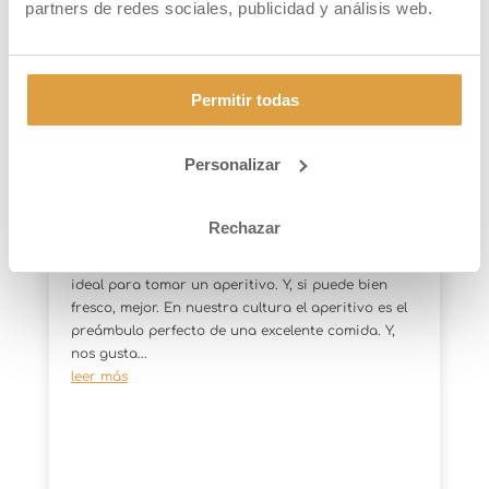
partners de redes sociales, publicidad y análisis web.
Permitir todas
Personalizar
¿Con qué acompañar Tarongino?
3 SEP, 15
Rechazar
El verano, con su imagen de descanso y su culto
al bien vivir, se nos representa como el momento
ideal para tomar un aperitivo. Y, si puede bien
fresco, mejor. En nuestra cultura el aperitivo es el
preámbulo perfecto de una excelente comida. Y,
nos gusta...
leer más