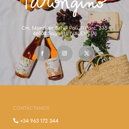
Cm. Montiver S/N – Pol. 31 Parc. 335
46500 Sagunto (VALENCIA)
CONTÁCTANOS

+34 963 172 344