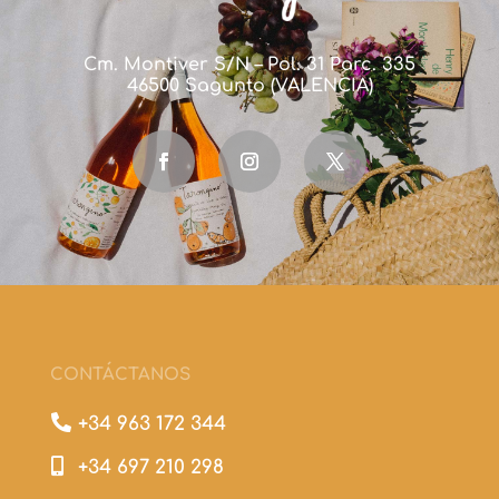
Cm. Montiver S/N – Pol. 31 Parc. 335
46500 Sagunto (VALENCIA)
CONTÁCTANOS

+34 963 172 344

+34 697 210 298