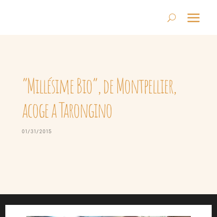
“Millésime Bio”, de Montpellier,
acoge a Tarongino
01/31/2015