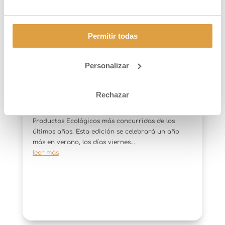
Permitir todas
Fapea 2017 by Tarongino
Personalizar
7 AGO, 17
[:es]Fapea 2017 Un año más la localidad Asturiana
Rechazar
de Llanera organiza en su edición número XVI
FAPEA 2017: una de las Ferias Agroalimentaria de
Productos Ecológicos más concurridas de los
últimos años. Esta edición se celebrará un año
más en verano, los días viernes...
leer más