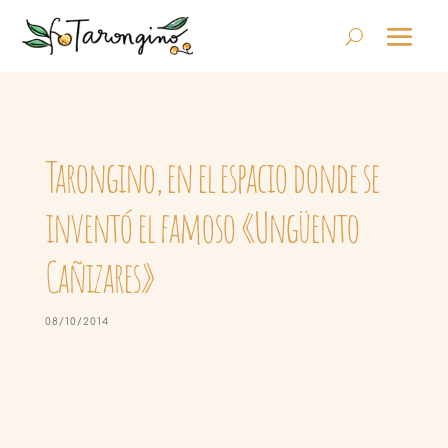
Tarongino, en el espacio donde se
inventó el famoso «Ungüento
Cañizares»
08/10/2014