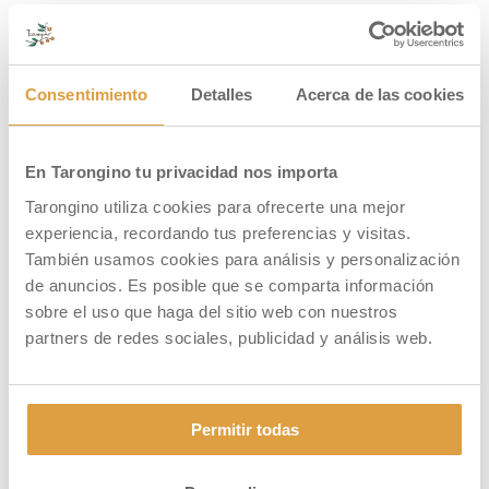
PUBLICACIONES RELACIONADAS
Consentimiento
Detalles
Acerca de las cookies
En Tarongino tu privacidad nos importa
Tarongino utiliza cookies para ofrecerte una mejor
experiencia, recordando tus preferencias y visitas.
También usamos cookies para análisis y personalización
de anuncios. Es posible que se comparta información
sobre el uso que haga del sitio web con nuestros
partners de redes sociales, publicidad y análisis web.
Agua de Valencia: la tradición
valenciana se reinventa con
Tarongino
13 JUL, 26
Permitir todas
[:es] Agua de Valenica: la tradición valenciana se
reinventa con Tarongino Agua de Valencia: un