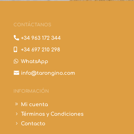
CONTÁCTANOS

+34 963 172 344

+34 697 210 298

WhatsApp

info@tarongino.com
INFORMACIÓN
9
Mi cuenta
5
Términos y Condiciones
5
Contacto