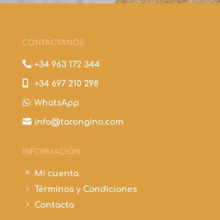
CONTÁCTANOS

+34 963 172 344

+34 697 210 298

WhatsApp

info@tarongino.com
INFORMACIÓN
9
Mi cuenta
5
Términos y Condiciones
5
Contacto