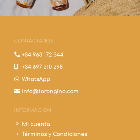
CONTÁCTANOS

+34 963 172 344

+34 697 210 298

WhatsApp

info@tarongino.com
INFORMACIÓN
9
Mi cuenta
5
Términos y Condiciones