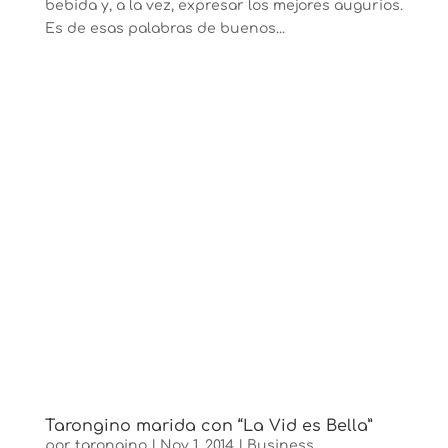
bebida y, a la vez, expresar los mejores augurios.
Es de esas palabras de buenos...
Tarongino marida con “La Vid es Bella”
por
tarongino
|
Nov 1, 2014
|
Business
,