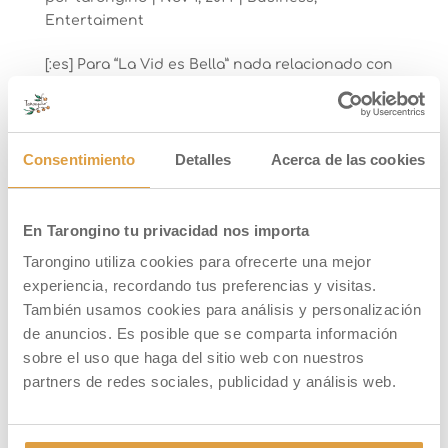
Entertaiment
[:es] Para “La Vid es Bella” nada relacionado con
el vino le es ajeno. Y, con el vino, su entorno y su
cultura, e incluso la armonía entre las bebidas y
las comidas. “La Vid es Bella” ha descubierto y
ha incorporado a su universo a Tarongino.Y,
Consentimiento
Detalles
Acerca de las cookies
para Tarongino, además...
En Tarongino tu privacidad nos importa
Tarongino utiliza cookies para ofrecerte una mejor
experiencia, recordando tus preferencias y visitas.
También usamos cookies para análisis y personalización
de anuncios. Es posible que se comparta información
sobre el uso que haga del sitio web con nuestros
partners de redes sociales, publicidad y análisis web.