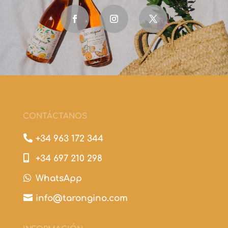
CONTÁCTANOS

+34 963 172 344

+34 697 210 298

WhatsApp

info@tarongino.com