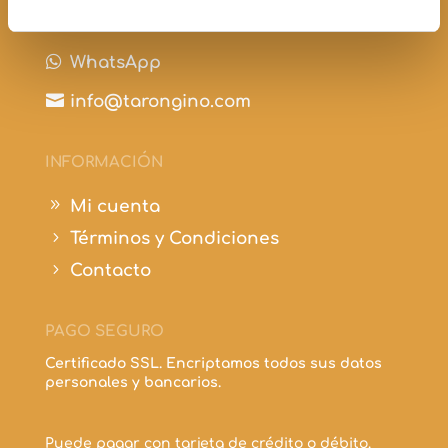

+34 697 210 298

WhatsApp

info@tarongino.com
INFORMACIÓN
9
Mi cuenta
5
Términos y Condiciones
5
Contacto
PAGO SEGURO
Certificado SSL. Encriptamos todos sus datos
personales y bancarios.
Puede pagar con tarjeta de crédito o débito.