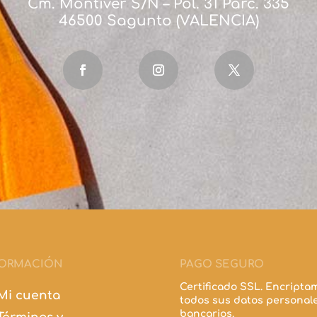
Cm. Montiver S/N – Pol. 31 Parc. 335
46500 Sagunto (VALENCIA)
FORMACIÓN
PAGO SEGURO
Certificado SSL. Encripta
Mi cuenta
todos sus datos personale
bancarios.