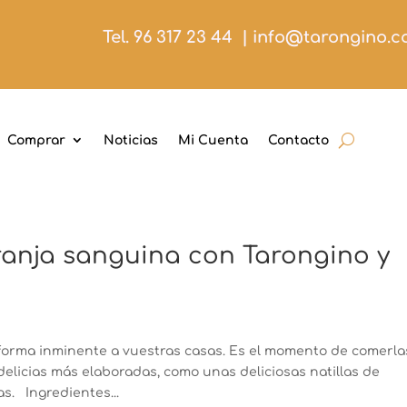
Tel. 96 317 23 44
|
info@tarongino.
Comprar
Noticias
Mi Cuenta
Contacto
aranja sanguina con Tarongino y
 forma inminente a vuestras casas. Es el momento de comerla
delicias más elaboradas, como unas deliciosas natillas de
s. Ingredientes...