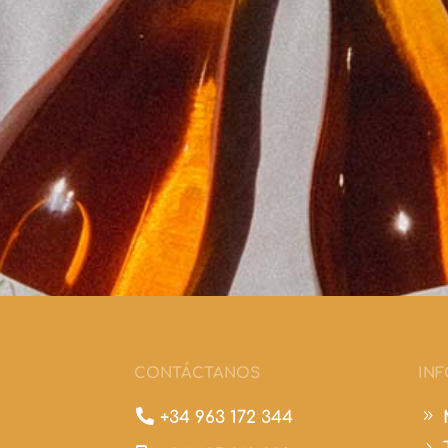
CONTÁCTANOS
IN

9
+34 963 172 344
5