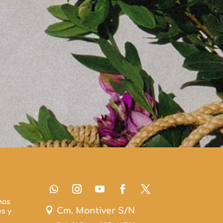
mos

Cm. Montiver S/N
s y