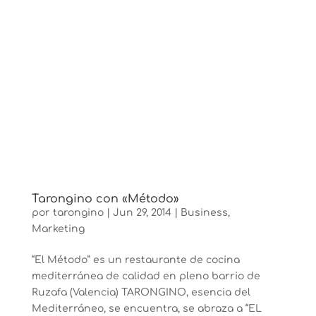
Tarongino con «Método»
por
tarongino
|
Jun 29, 2014
|
Business
,
Marketing
“El Método” es un restaurante de cocina
mediterránea de calidad en pleno barrio de
Ruzafa (Valencia) TARONGINO, esencia del
Mediterráneo, se encuentra, se abraza a “EL