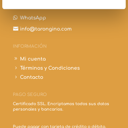

+34 697 210 298

WhatsApp

info@tarongino.com
INFORMACIÓN
9
Mi cuenta
5
Términos y Condiciones
5
Contacto
PAGO SEGURO
Certificado SSL. Encriptamos todos sus datos
personales y bancarios.
Puede pagar con tarjeta de crédito o débito.