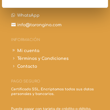

+34 697 210 298

WhatsApp

info@tarongino.com
INFORMACIÓN
9
Mi cuenta
5
Términos y Condiciones
5
Contacto
PAGO SEGURO
Certificado SSL. Encriptamos todos sus datos
personales y bancarios.
Puede pagar con tarjeta de crédito o débito.