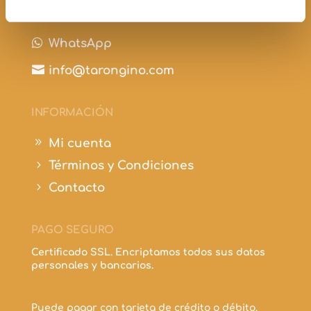

+34 697 210 298

WhatsApp

info@tarongino.com
INFORMACIÓN
9
Mi cuenta
5
Términos y Condiciones
5
Contacto
PAGO SEGURO
Certificado SSL. Encriptamos todos sus datos
personales y bancarios.
Puede pagar con tarjeta de crédito o débito.