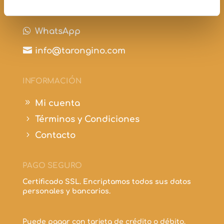

+34 697 210 298

WhatsApp

info@tarongino.com
INFORMACIÓN
9
Mi cuenta
5
Términos y Condiciones
5
Contacto
PAGO SEGURO
Certificado SSL. Encriptamos todos sus datos
personales y bancarios.
Puede pagar con tarjeta de crédito o débito.