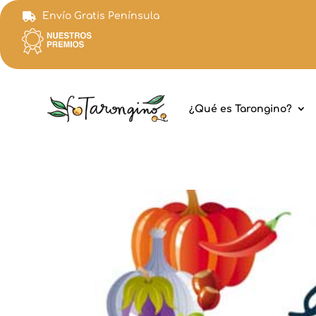
Envío Gratis Península

¿Qué es Tarongino?