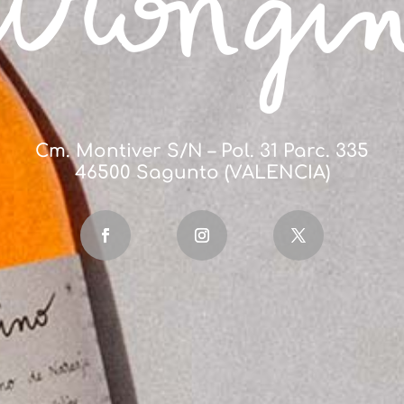
someter en las tierras del Camp de Morvedre a una fermenta
urales,...
Cm. Montiver S/N – Pol. 31 Parc. 335
46500 Sagunto (VALENCIA)