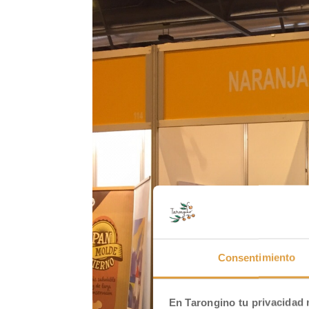
[:es]¡Nos vamos de Feria! Pero no a una fe
para disfrutarlo. ¡Así que este «finde» y 
FAPEA 2016 El emplazamiento de la Feria est
Consentimiento
En Tarongino tu privacidad