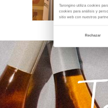
Tarongino utiliza cookies pa
cookies para análisis y pers
sitio web con nuestros partne
Rechazar
Tarongino y Naranjas 
por
tarongino
|
Nov 12, 2015
|
Ferias
[:es] ¡Visítanos en el stand 112! Tarongino