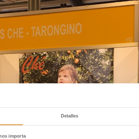
ria cualquiera, nos vamos a #FAPEA 2016 El fin de semana est
encima puente, nos vamos a disfrutar del norte! Emplazamient
ará...
Detalles
 nos importa