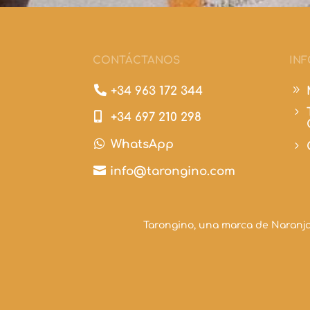
CONTÁCTANOS
IN

9
+34 963 172 344
5

+34 697 210 298

WhatsApp
5

info@tarongino.com
Tarongino, una marca de Naranja