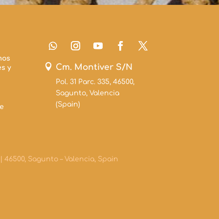
mos

Cm. Montiver S/N
s y
Pol. 31 Parc. 335, 46500,
Sagunto, Valencia
(Spain)
e
5 | 46500, Sagunto – Valencia, Spain