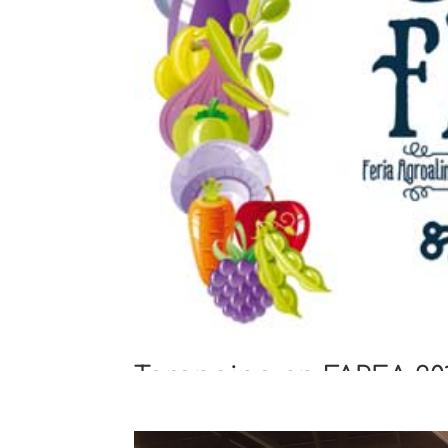
Tarongino en FAPEA 20
por
tarongino
|
Ago 12, 2016
|
Ferias