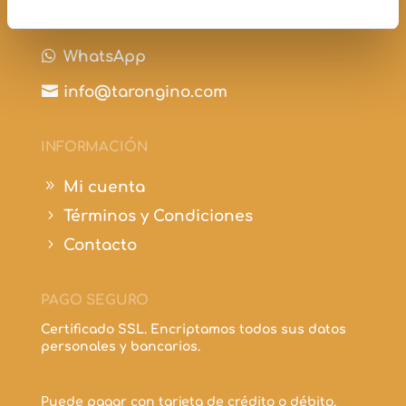

+34 697 210 298

WhatsApp

info@tarongino.com
INFORMACIÓN
9
Mi cuenta
5
Términos y Condiciones
5
Contacto
PAGO SEGURO
Certificado SSL. Encriptamos todos sus datos
personales y bancarios.
Puede pagar con tarjeta de crédito o débito.