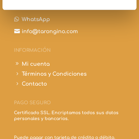

+34 697 210 298

WhatsApp

info@tarongino.com
INFORMACIÓN
9
Mi cuenta
5
Términos y Condiciones
5
Contacto
PAGO SEGURO
Certificado SSL. Encriptamos todos sus datos
personales y bancarios.
Puede pagar con tarjeta de crédito o débito.