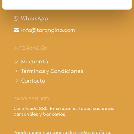

+34 697 210 298

WhatsApp

info@tarongino.com
INFORMACIÓN
9
Mi cuenta
5
Términos y Condiciones
5
Contacto
PAGO SEGURO
Certificado SSL. Encriptamos todos sus datos
personales y bancarios.
Puede pagar con tarjeta de crédito o débito.