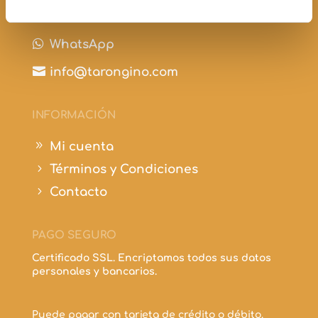

+34 697 210 298

WhatsApp

info@tarongino.com
INFORMACIÓN
9
Mi cuenta
5
Términos y Condiciones
5
Contacto
PAGO SEGURO
Certificado SSL. Encriptamos todos sus datos
personales y bancarios.
Puede pagar con tarjeta de crédito o débito.