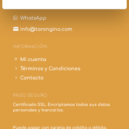

+34 697 210 298

WhatsApp

info@tarongino.com
INFORMACIÓN
9
Mi cuenta
5
Términos y Condiciones
5
Contacto
PAGO SEGURO
Certificado SSL. Encriptamos todos sus datos
personales y bancarios.
Puede pagar con tarjeta de crédito o débito.