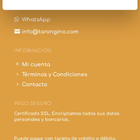

+34 697 210 298

WhatsApp

info@tarongino.com
INFORMACIÓN
9
Mi cuenta
5
Términos y Condiciones
5
Contacto
PAGO SEGURO
Certificado SSL. Encriptamos todos sus datos
personales y bancarios.
Puede pagar con tarjeta de crédito o débito.