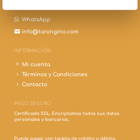

+34 697 210 298

WhatsApp

info@tarongino.com
INFORMACIÓN
9
Mi cuenta
5
Términos y Condiciones
5
Contacto
PAGO SEGURO
Certificado SSL. Encriptamos todos sus datos
personales y bancarios.
Puede pagar con tarjeta de crédito o débito.