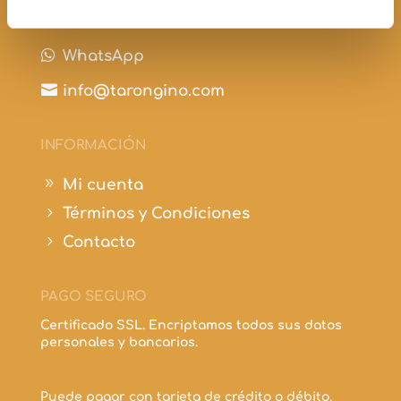

+34 697 210 298

WhatsApp

info@tarongino.com
INFORMACIÓN
9
Mi cuenta
5
Términos y Condiciones
5
Contacto
PAGO SEGURO
Certificado SSL. Encriptamos todos sus datos
personales y bancarios.
Puede pagar con tarjeta de crédito o débito.