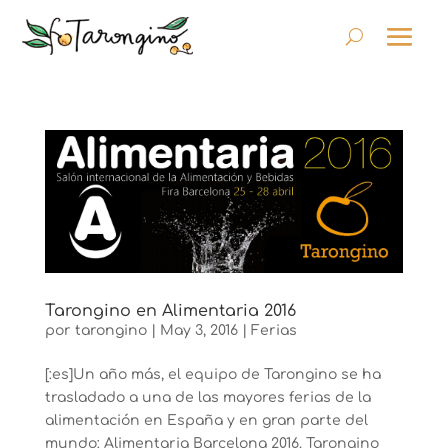
Tarongino en Alimentaria 2016
por
tarongino
|
May 3, 2016
|
Ferias
[:es]Un año más, el equipo de Tarongino se ha
trasladado a una de las mayores ferias de la
alimentación en España y en gran parte del
mundo: Alimentaria Barcelona 2016. Tarongino