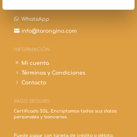

+34 697 210 298

WhatsApp

info@tarongino.com
INFORMACIÓN
9
Mi cuenta
5
Términos y Condiciones
5
Contacto
PAGO SEGURO
Certificado SSL. Encriptamos todos sus datos
personales y bancarios.
Puede pagar con tarjeta de crédito o débito.