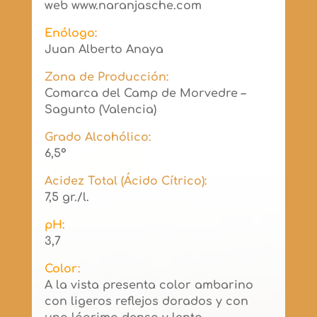
web www.naranjasche.com
Enólogo
:
Juan Alberto Anaya
Zona de Producción:
Comarca del Camp de Morvedre –
Sagunto (Valencia)
Grado Alcohólico:
6,5º
Acidez Total (Ácido Cítrico):
7,5 gr./l.
pH
:
3,7
Color
:
A la vista presenta color ambarino
con ligeros reflejos dorados y con