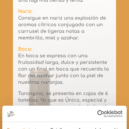
una lágrima densa y lenta.
Nariz
:
Consigue en nariz una explosión de
aromas cítricos conjugado con un
carrusel de ligeras notas a
membrillo, miel y azahar.
Boca
:
En boca se expresa con una
frutosidad larga, dulce y persistente
con un final en boca que recuerda la
flor del azahar junto con la piel de
nuestras naranjas.
Tarongino, se presenta en cajas de 6
botellas. Ya que es Único, especial y
exquisito, mejor comprarlo de 6 en 6.
Tipos de Envase:
Botella Espumoso 75 cl.