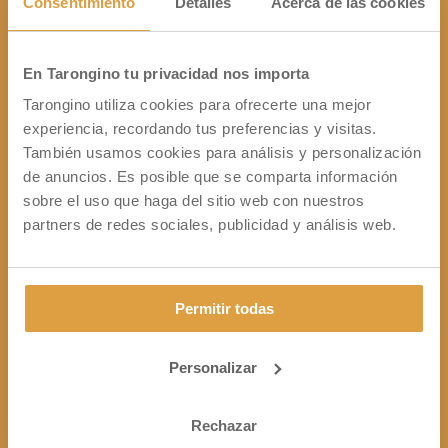
Consentimiento
Detalles
Acerca de las cookies
75 cl. en cajas de 6 uds.
Ingredientes
:
En Tarongino tu privacidad nos importa
Vino, agua, zumo de cítricos, mosto,
extracto natural de naranja y pomelo,
Tarongino utiliza cookies para ofrecerte una mejor
conservante (sulfito), estabilizador
experiencia, recordando tus preferencias y visitas.
(E414), colorante (E120) y sustancias
También usamos cookies para análisis y personalización
aromatizantes.
de anuncios. Es posible que se comparta información
sobre el uso que haga del sitio web con nuestros
Uso:
partners de redes sociales, publicidad y análisis web.
Servir frío. Temperatura
recomendada 5⁰ C
Aperitivos, comidas ligeras, postres a
base de chocolate puro y cócteles.
Permitir todas
Conservación:
Tarongino, se embotella sin
Personalizar
tratamiento agresivo de clarificación
ni estabilización, por lo que es
Rechazar
posible que con el tiempo aparezca