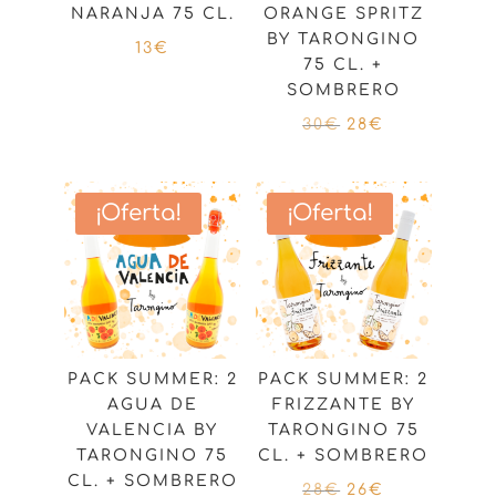
NARANJA 75 CL.
ORANGE SPRITZ
BY TARONGINO
13
€
75 CL. +
SOMBRERO
El
El
30
€
28
€
precio
precio
original
actual
¡Oferta!
¡Oferta!
era:
es:
30€.
28€.
PACK SUMMER: 2
PACK SUMMER: 2
AGUA DE
FRIZZANTE BY
VALENCIA BY
TARONGINO 75
TARONGINO 75
CL. + SOMBRERO
CL. + SOMBRERO
El
El
28
€
26
€