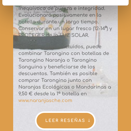
un sedimento natural, lo que es signo
inequívoco de pureza e integridad.
Evolucionará positivamente en la
botella durante un largo tiempo.
Conservar en un lugar fresco (12-14⁰) y
PROTEGER de la LUZ SOLAR.
IVA y Transporte Incluidos, puede
combinar Tarongino con botellas de
Tarongino Naranja o Tarongino
Sanguina y beneficiarse de los
descuentos. También es posible
comprar Tarongino junto con
Naranjas Ecológicas o Mandarinas a
9,50 € desde la 1ª botella en
www.naranjasche.com
LEER RESEÑAS