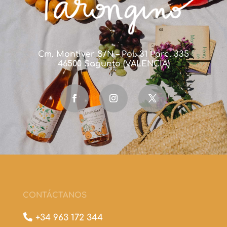
Cm. Montiver S/N – Pol. 31 Parc. 335
46500 Sagunto (VALENCIA)
CONTÁCTANOS

+34 963 172 344